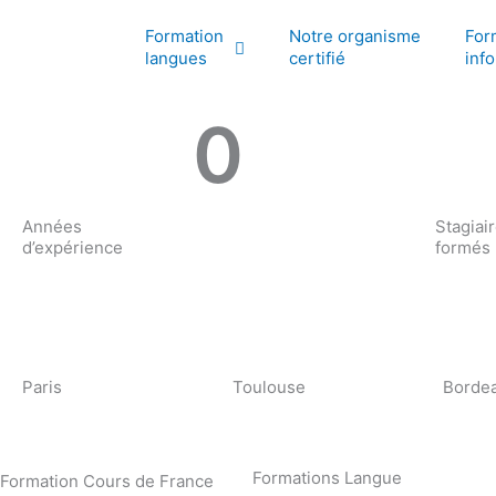
Aller
Formation
Notre organisme
For
au
langues
certifié
inf
contenu
0
Années
Stagiai
d’expérience
formés
Paris
Toulouse
Borde
Formations Langue
Formation Cours de France