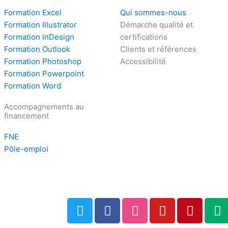
Formation Excel
Qui sommes-nous
Formation Illustrator
Démarche qualité et
Formation InDesign
certifications
Formation Outlook
Clients et références
Formation Photoshop
Accessibilité
Formation Powerpoint
Formation Word
Accompagnements au
financement
FNE
Pôle-emploi
T
F
D
Y
P
M
w
a
r
o
i
e