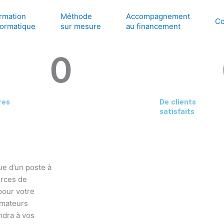
rmation
Méthode
Accompagnement
Co
formatique
sur mesure
au financement
0
res
De clients
satisfaits
ue d’un poste à
orces de
pour votre
rmateurs
ndra à vos