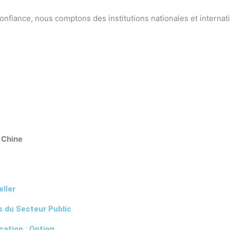
confiance, nous comptons des institutions nationales et internat
e Chine
eller
s du Secteur Public
ication : Option