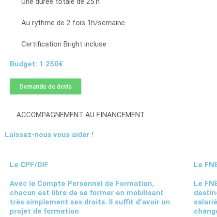
Une durée totale de 25 h
Au rythme de 2 fois 1h/semaine.
Certification Bright incluse
Budget: 1 250€
Demande de devis
ACCOMPAGNEMENT AU FINANCEMENT
Laissez-nous vous aider !
Le CPF/DIF
Le FN
Avec le Compte Personnel de Formation,
Le FNE
chacun est libre de se former en mobilisant
destin
très simplement ses droits. Il suffit d'avoir un
salari
projet de formation
change