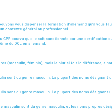
 pouvons vous dispenser la formation d’allemand qu’il vous f
un contexte général ou professionnel.
PF pourvu qu’elle soit sanctionnée par une certification qui 
iplôme du DCL en allemand.
s (masculin, féminin), mais le pluriel fait la différence, sino
lin sont du genre masculin. La plupart des noms désignant un
lin sont du genre masculin. La plupart des noms désignant un
e masculin sont du genre masculin, et les noms propres dési