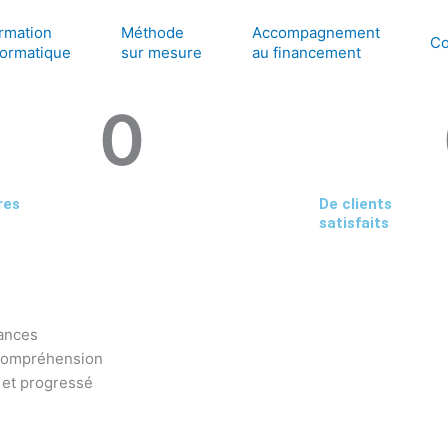
rmation
Méthode
Accompagnement
Co
formatique
sur mesure
au financement
0
res
De clients
satisfaits
sances
 compréhension
e et progressé