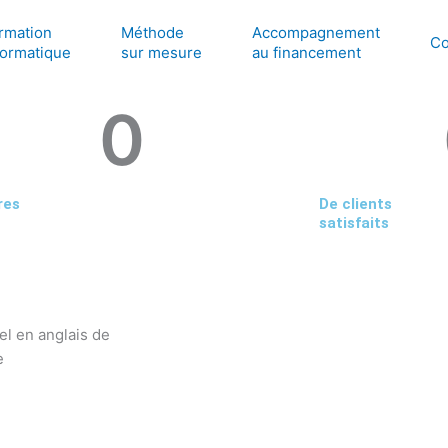
rmation
Méthode
Accompagnement
Co
formatique
sur mesure
au financement
0
res
De clients
satisfaits
uel en anglais de
e