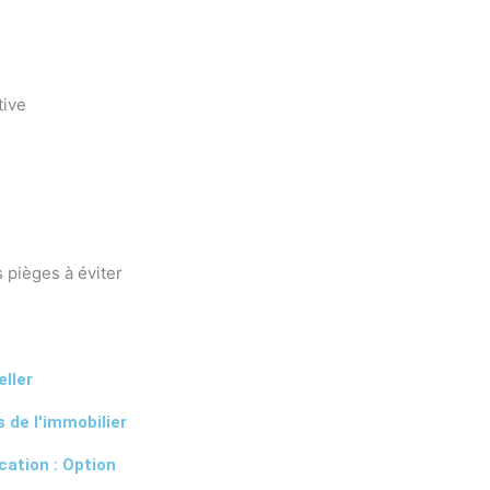
tive
s pièges à éviter
eller
s de l'immobilier
ication : Option