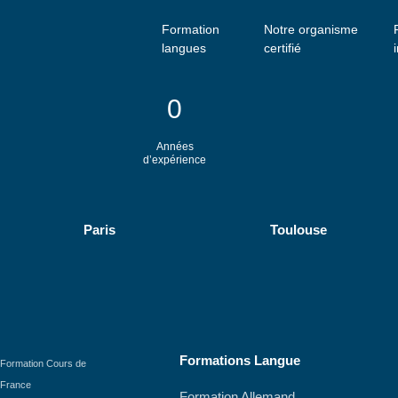
Aller
au
Formation
Notre organisme
langues
certifié
contenu
0
Années
d’expérience
Paris
Toulouse
Formations Langue
Formation Cours de
France
Formation Allemand