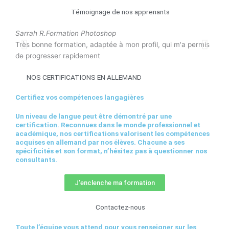
Témoignage de nos apprenants
Sarrah R.
Formation Photoshop
Julie
Très bonne formation, adaptée à mon profil, qui m'a permis
Très
de progresser rapidement
de p
NOS CERTIFICATIONS EN ALLEMAND
Certifiez vos compétences langagières
Un niveau de langue peut être démontré par une
certification. Reconnues dans le monde professionnel et
académique, nos certifications valorisent les compétences
acquises en allemand par nos élèves. Chacune a ses
spécificités et son format, n’hésitez pas à questionner nos
consultants.
J'enclenche ma formation
Contactez-nous
Toute l’équipe vous attend pour vous renseigner sur les