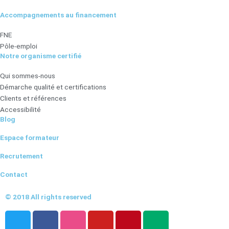
Accompagnements au financement
FNE
Pôle-emploi
Notre organisme certifié
Qui sommes-nous
Démarche qualité et certifications
Clients et références
Accessibilité
Blog
Espace formateur
Recrutement
Contact
© 2018 All rights reserved
T
F
D
Y
P
M